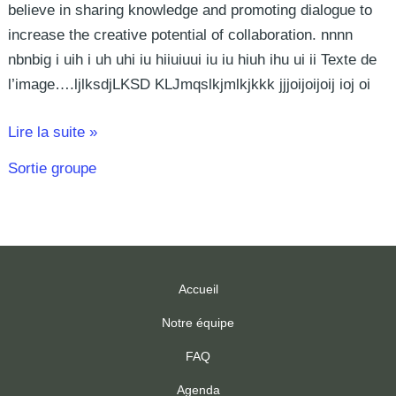
believe in sharing knowledge and promoting dialogue to
increase the creative potential of collaboration. nnnn
nbnbig i uih i uh uhi iu hiiuiuui iu iu hiuh ihu ui ii Texte de
l’image….ljlksdjLKSD KLJmqslkjmlkjkkk jjjoijoijoij ioj oi
Lire la suite »
Sortie groupe
Accueil
Notre équipe
FAQ
Agenda