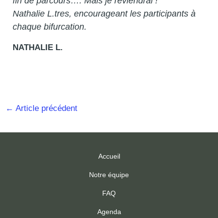
fin de parcours…. Mais je reviendrai !
Nathalie L.tres, encourageant les participants à
chaque bifurcation.
NATHALIE L.
←
Article précédent
Accueil
Notre équipe
FAQ
Agenda